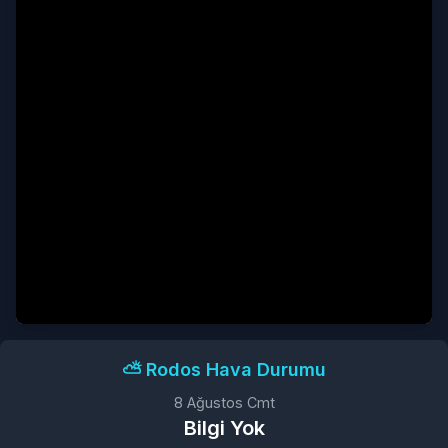
⛅️ Rodos Hava Durumu
8 Ağustos Cmt
Bilgi Yok