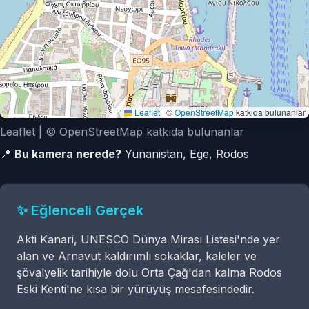
Leaflet
|
©
OpenStreetMap
katkıda bulunanlar
Leaflet | © OpenStreetMap katkıda bulunanlar
📍
Bu kamera nerede?
Yunanistan, Ege, Rodos
✨ Eğlenceli Gerçek
Akti Kanari, UNESCO Dünya Mirası Listesi'nde yer
alan ve Arnavut kaldırımlı sokaklar, kaleler ve
şövalyelik tarihiyle dolu Orta Çağ'dan kalma Rodos
Eski Kenti'ne kısa bir yürüyüş mesafesindedir.