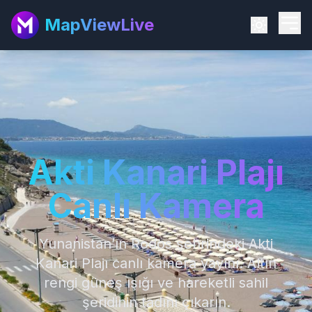
MapViewLive
Akti Kanari Plajı
Canlı Kamera
Yunanistan’ın Rodos şehrindeki Akti
Kanari Plajı canlı kamera yayını. Altın
rengi güneş ışığı ve hareketli sahil
şeridinin tadını çıkarın.