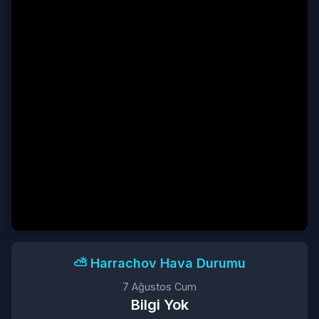
⛅️ Harrachov Hava Durumu
7 Ağustos Cum
Bilgi Yok