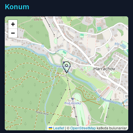
Konum
+
−
Leaflet
|
©
OpenStreetMap
katkıda bulunanlar