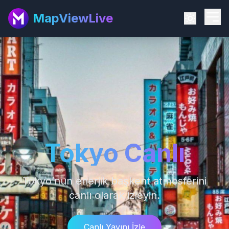
MapViewLive
Tokyo Canlı
Tokyo’nun enerjik başkent atmosferini
canlı olarak izleyin.
Canlı Yayını İzle