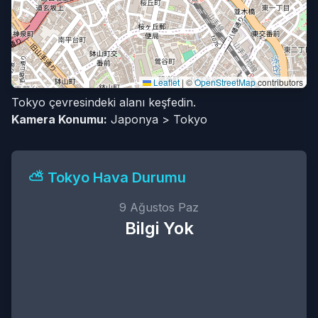
Leaflet
|
©
OpenStreetMap
contributors
Tokyo çevresindeki alanı keşfedin.
Kamera Konumu:
Japonya > Tokyo
⛅️ Tokyo Hava Durumu
9 Ağustos Paz
Bilgi Yok